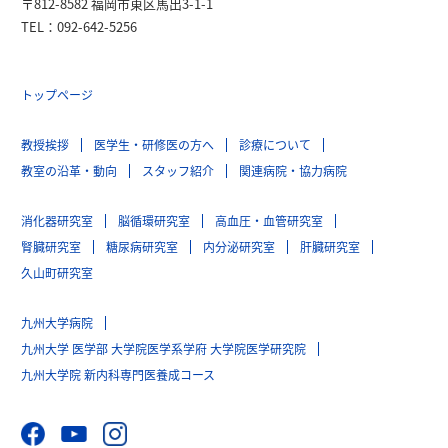
〒812-8582 福岡市東区馬出3-1-1
TEL：092-642-5256
トップページ
教授挨拶
医学生・研修医の方へ
診療について
教室の沿革・動向
スタッフ紹介
関連病院・協力病院
消化器研究室
脳循環研究室
高血圧・血管研究室
腎臓研究室
糖尿病研究室
内分泌研究室
肝臓研究室
久山町研究室
九州大学病院
九州大学 医学部 大学院医学系学府 大学院医学研究院
九州大学院 新内科専門医養成コース