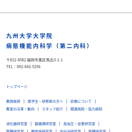
九州大学大学院
病態機能内科学（第二内科）
〒812-8582 福岡市東区馬出3-1-1
TEL：092-642-5256
トップページ
教授挨拶
医学生・研修医の方へ
診療について
教室の沿革・動向
スタッフ紹介
関連病院・協力病院
消化器研究室
脳循環研究室
高血圧・血管研究室
腎臓研究室
糖尿病研究室
内分泌研究室
肝臓研究室