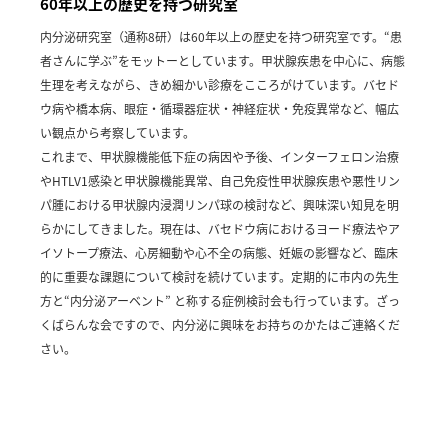
60年以上の歴史を持つ研究室
内分泌研究室（通称8研）は60年以上の歴史を持つ研究室です。“患
者さんに学ぶ”をモットーとしています。甲状腺疾患を中心に、病態
生理を考えながら、きめ細かい診療をこころがけています。バセド
ウ病や橋本病、眼症・循環器症状・神経症状・免疫異常など、幅広
い観点から考察しています。
これまで、甲状腺機能低下症の病因や予後、インターフェロン治療
やHTLV1感染と甲状腺機能異常、自己免疫性甲状腺疾患や悪性リン
パ腫における甲状腺内浸潤リンパ球の検討など、興味深い知見を明
らかにしてきました。現在は、バセドウ病におけるヨード療法やア
イソトープ療法、心房細動や心不全の病態、妊娠の影響など、臨床
的に重要な課題について検討を続けています。定期的に市内の先生
方と“内分泌アーベント” と称する症例検討会も行っています。ざっ
くばらんな会ですので、内分泌に興味をお持ちのかたはご連絡くだ
さい。