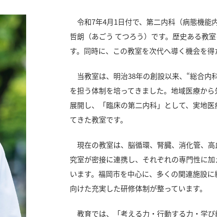
令和7年4月1日付で、第二内科（病態機能
哲朗（あごう てつろう）です。歴史ある教
す。同時に、この教室を次代へ導く機会を得
当教室は、明治38年の創設以来、“総合内
を担う体制を培ってきました。地域医療から
展開し、「臨床の第二内科」として、実地医
てきた教室です。
現在の教室は、脳循環、腎臓、消化管、高血
究室が密接に連携し、それぞれの専門性に加
います。福岡市を中心に、多くの関連施設に
向けた充実した研修体制が整っています。
教育では、「考える力・行動する力・学び