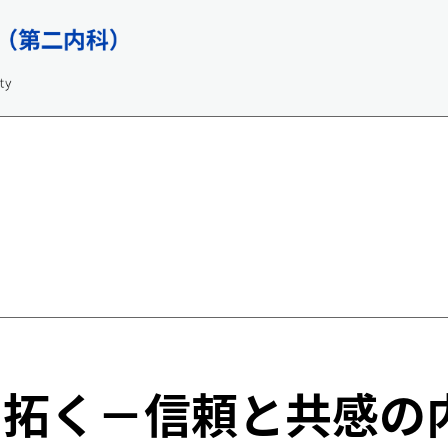
を拓く
－信頼と共感の