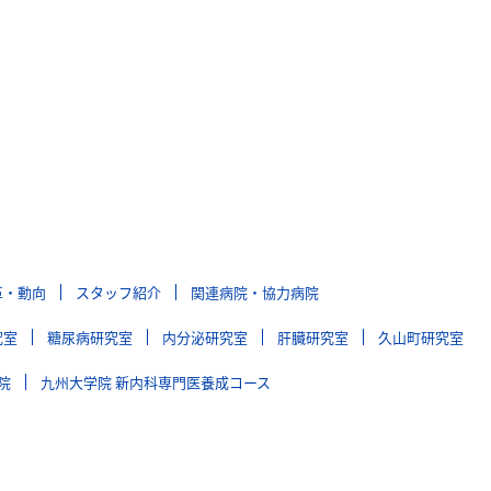
革・動向
スタッフ紹介
関連病院・協力病院
究室
糖尿病研究室
内分泌研究室
肝臓研究室
久山町研究室
院
九州大学院 新内科専門医養成コース