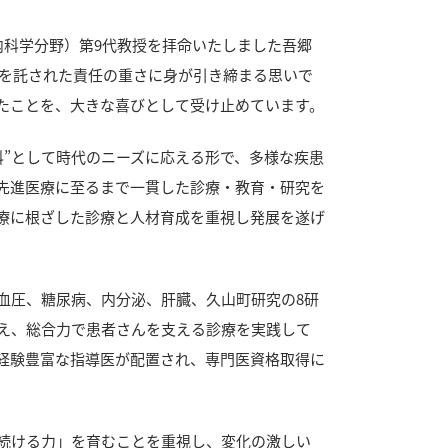
内科学分野）第9代教授を拝命いたしました吾郷
室を託された責任の重さに身が引き締まる思いで
たことを、大きな喜びとして受け止めています。
科”として時代のニーズに応える形で、多様な疾患
先進医療に至るまで一貫した診療・教育・研究を
療に根ざした診療と人材育成を重視し発展を遂げ
圧、糖尿病、内分泌、肝臓、久山町研究の8研
え、総合力で患者さんを支える診療を実践して
経験豊富な指導医が配置され、専門医資格取得に
続ける力」を育むことを重視し、変化の激しい