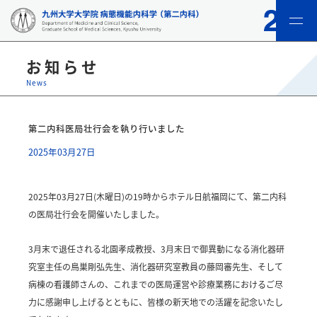
menu
お知らせ
News
第二内科医局壮行会を執り行いました
2025年03月27日
2025年03月27日(木曜日)の19時からホテル日航福岡にて、第二内科
の医局壮行会を開催いたしました。
3月末で退任される北園孝成教授、3月末日で御異動になる消化器研
究室主任の鳥巣剛弘先生、消化器研究室教員の藤岡審先生、そして
病棟の看護師さんの、これまでの医局運営や診療業務におけるご尽
力に感謝申し上げるとともに、皆様の新天地での活躍を記念いたし