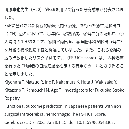
清原卓也先生（H20）がFSRを用いて行った研究成果が発表されま
した。
FSRに登録された保存的治療（内科治療）を行った急性期脳出血
（ICH）患者において、①年齢、②糖尿病、③発症前の認知症、④
入院時のNIHSSスコア、⑤脳室内出血、⑥血腫体積が脳出血発症3
ヶ月後の機能転帰不良と関連していました。また、これらを組み
込み点数化したリスク予測モデル（FSR ICH score）は、 内科治療
を行ったICH患者の自然経過を推定する有用なツールとなり得るこ
とを示しました。
Kiyohara T, Matsuo R, Irie F, Nakamura K, Hata J, Wakisaka Y,
Kitazono T, Kamouchi M, Ago T; Investigators for Fukuoka Stroke
Registry.
Functional outcome prediction in Japanese patients with non-
surgical intracerebral hemorrhage: The FSR ICH Score.
Cerebrovasc Dis. 2025 Jan 8:1-15. doi: 10.1159/000543362.