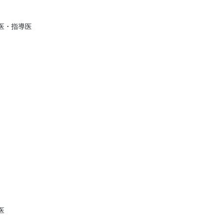
医・指導医
医