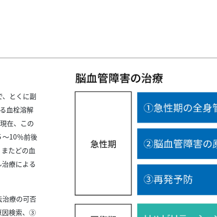
で、とくに副
れる血栓溶解
。現在、この
〜10％前後
。またどの血
ル治療による
去治療の可否
原因検索、③