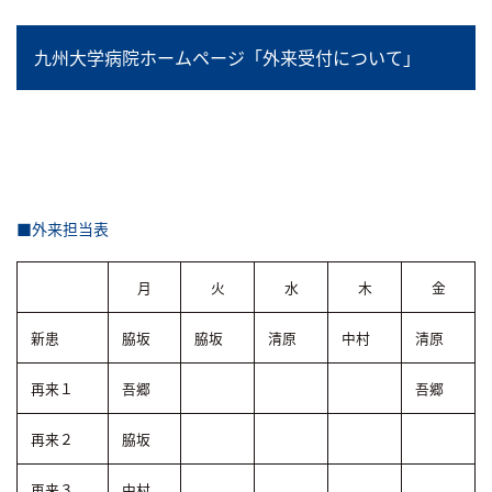
九州大学病院ホームページ「外来受付について」
■外来担当表
月
火
水
木
金
新患
脇坂
脇坂
清原
中村
清原
再来１
吾郷
吾郷
再来２
脇坂
再来３
中村